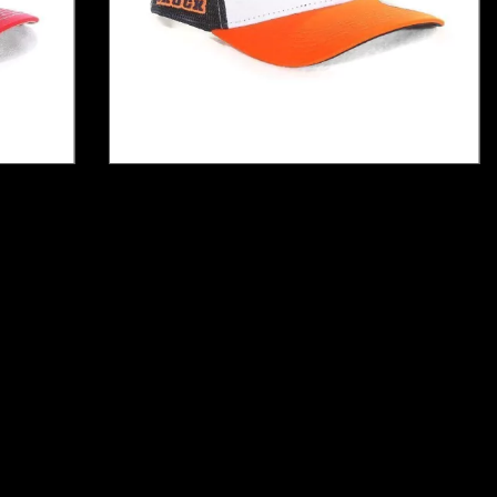
 DE
BONÉ LHT 09 - ADESIVO DE
BRINDE
6
x de
R$30,00
sem juros