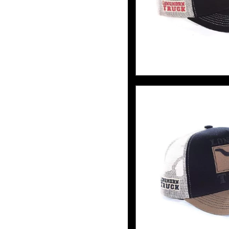
BONÉ LHT 18 -
BRIN
6
x de
R$30,0
BONÉ LHT 17 -
BRIN
6
x de
R$30,0