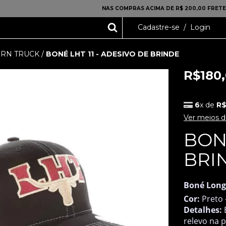
NAS COMPRAS ACIMA DE R$ 200,00 FRETE
Cadastre-se
/
Login
RN TRUCK
/
BONÉ LHT 11 - ADESIVO DE BRINDE
R$180
6
x de
R$
Ver meios 
BONÉ
BRI
Boné Long
Cor:
Preto 
Detalhes:
relevo na p