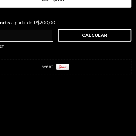
tis
a partir de
R$200,00
rátis
a partir de
R$200,00
CALCULAR
ra o CEP:
ALTERAR CEP
CEP
Tweet