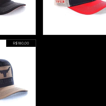
 ADESIVO DE
BONÉ LHT 23 - ADESIVO
DE
BRINDE
0
sem juros
6
x de
R$30,00
sem juros
R$180,00
 ADESIVO DE
DE
0
sem juros