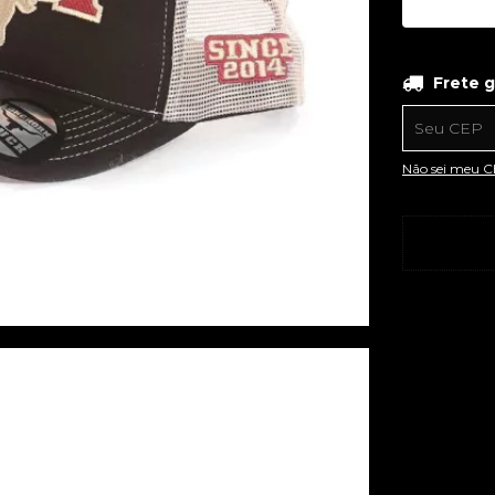
Frete grá
Frete g
Entregas pa
Não sei meu 