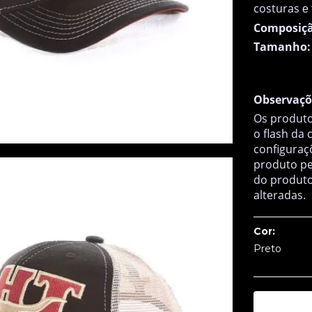
costuras
e 
Composiçã
Tamanho:
Observaçõ
Os produto
o flash da
configuraç
produto pe
do produto
alteradas.
Cor:
Preto