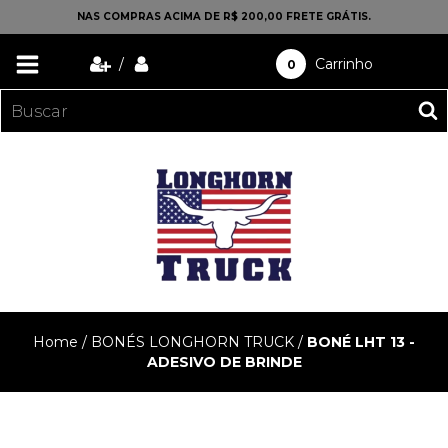
NAS COMPRAS ACIMA DE R$ 200,00 FRETE GRÁTIS.
/
Carrinho
0
Home
/
BONÉS LONGHORN TRUCK
/
BONÉ LHT 13 -
ADESIVO DE BRINDE