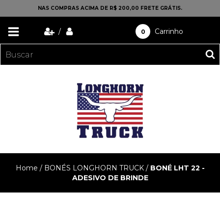
NAS COMPRAS ACIMA DE R$ 200,00 FRETE GRÁTIS.
/
Carrinho
0
Home
/
BONÉS LONGHORN TRUCK
/
BONÉ LHT 22 -
ADESIVO DE BRINDE