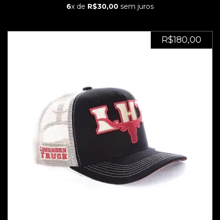
6
x de
R$30,00
sem juros
R$180,00