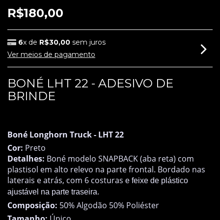
R$180,00
6
x de
R$30,00
sem juros
Ver meios de pagamento
BONÉ LHT 22 - ADESIVO DE
BRINDE
FORA DE ESTOQUE
Boné Longhorn Truck -
LHT 22
Cor:
Preto
Detalhes:
Boné modelo SNAPBACK (aba reta) com
plastisol em alto relevo na parte frontal.
Bordado nas
laterais e atrás, com 6 costuras
e feixe de plástico
ajustável na parte traseira.
Composição:
50% Algodão 50% Poliéster
Tamanho:
Único