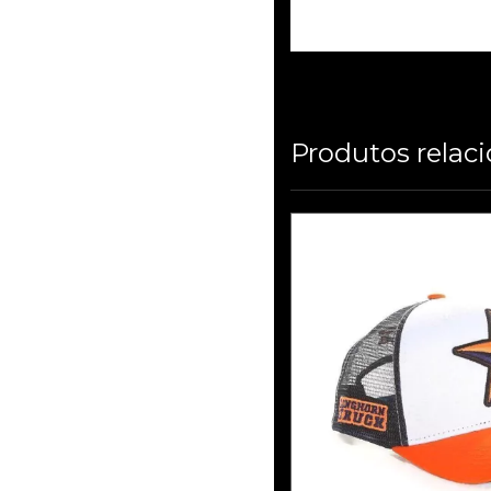
Produtos relac
BONÉ LHT 09 -
BRIN