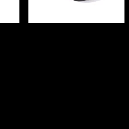
6
x de
R$30,00
sem juros