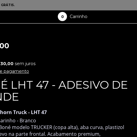
 GRÁTIS.
Carrinho
0
,00
30,00
sem juros
de pagamento
 LHT 47 - ADESIVO DE
NDE
horn Truck -
LHT 47
arinho - Branco
oné modelo TRUCKER (copa alta), aba curva, plastizol
levo na parte frontal. Acabamento premium,