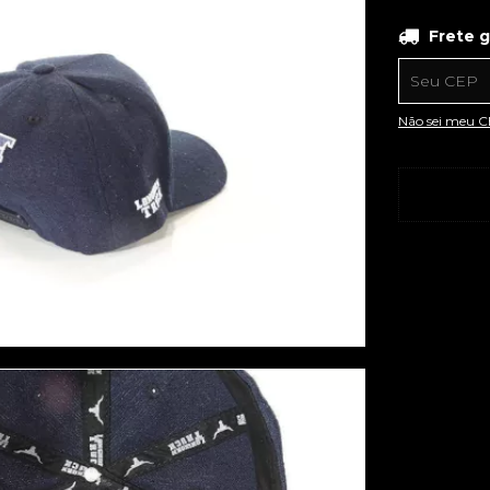
Frete grá
Frete g
Entregas pa
Não sei meu 