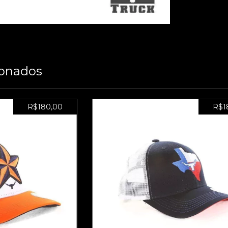
ionados
R$180,00
R$1
 ADESIVO DE
BONÉ LHT 45 - ADESIVO
DE
BRINDE