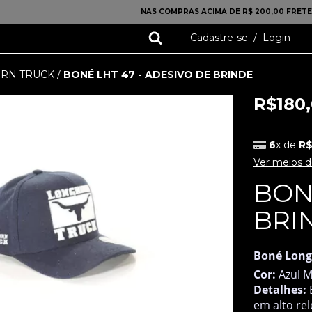
NAS COMPRAS ACIMA DE R$ 200,00 FRETE
Cadastre-se
/
Login
RN TRUCK
/
BONÉ LHT 47 - ADESIVO DE BRINDE
R$180
6
x de
R$
Ver meios 
BONÉ
BRI
Boné Long
Cor:
Azul M
Detalhes:
B
em alto re