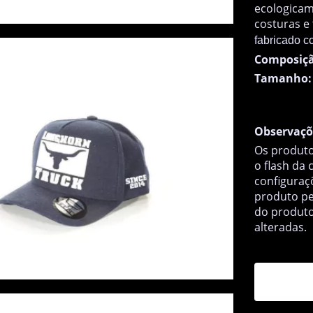
ecologicam
costuras e
fabricado c
Composiçã
Tamanho:
Observaçõ
Os produto
o flash da
configuraç
produto pe
do produto
alteradas.