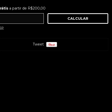
tis
a partir de
R$200,00
rátis
a partir de
R$200,00
CALCULAR
ra o CEP:
ALTERAR CEP
CEP
Tweet