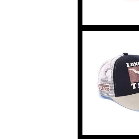
6
x de
R$30,0
BONÉ LHT 21 -
BRIN
6
x de
R$30,0