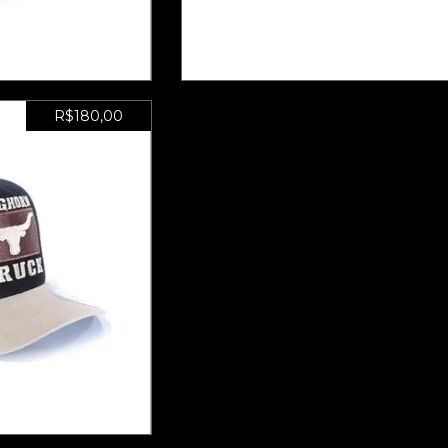
0
sem juros
6
x de
R$30,00
sem juros
R$180,00
 ADESIVO DE
DE
0
sem juros