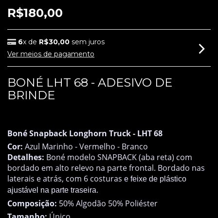
R$180,00
6
x de
R$30,00
sem juros
Ver meios de pagamento
BONÉ LHT 68 - ADESIVO DE
BRINDE
FORA DE ESTOQUE
Boné Snapback Longhorn Truck -
LHT 68
Cor:
Azul Marinho - Vermelho - Branco
Detalhes:
Boné modelo SNAPBACK (aba reta) com
bordado em alto relevo na parte frontal. Bordado nas
laterais e atrás, com 6 costuras
e feixe de plástico
ajustável na parte traseira.
Composição:
50% Algodão 50% Poliéster
Tamanho:
Único