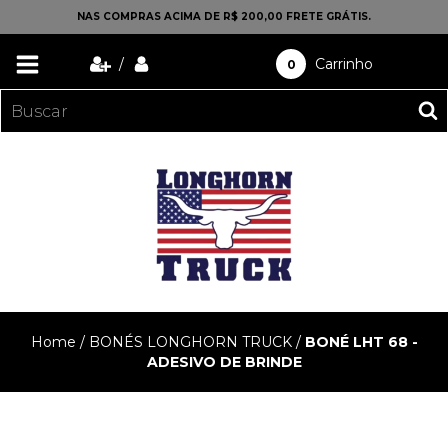
NAS COMPRAS ACIMA DE R$ 200,00 FRETE GRÁTIS.
/
Carrinho
0
Home
/
BONÉS LONGHORN TRUCK
/
BONÉ LHT 68 -
ADESIVO DE BRINDE