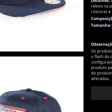
Detalhes:
relevo na p
costuras
e 
Composiçã
Tamanho:
Observaçõ
Os produto
o flash da
configuraç
produto pe
do produto
alteradas.