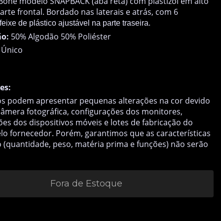
Boné modelo SNAPBACK (aba reta) com plastizol em alto
arte frontal. Bordado nas laterais e atrás, com 6
feixe de plástico ajustável na parte traseira.
o:
50% Algodão 50% Poliéster
Único
es:
s podem apresentar pequenas alterações na cor devido
 câmera fotográfica, configurações dos monitores,
ões dos dispositivos móveis e lotes de fabricação do
lo fornecedor. Porém, garantimos que as características
 (quantidade, peso, matéria prima e funções) não serão