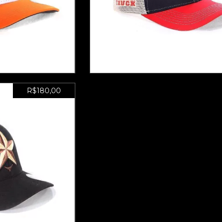
 ADESIVO DE
BONÉ LHT 23 - ADESIVO
DE
BRINDE
0
sem juros
6
x de
R$30,00
sem juros
R$180,00
 ADESIVO DE
DE
0
sem juros