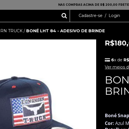
NAS COMPRAS ACIMA DE R$ 200,00 FRETE
Cadastre-se
/
Login
RN TRUCK
/
BONÉ LHT 84 - ADESIVO DE BRINDE
R$180
6
x de
R$
Ver meios 
BON
BRI
FORA DE
Boné Snap
Cor:
Azul M