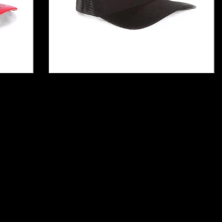
 DE
BONÉ LHT 65 - ADESIVO DE
BRINDE
6
x de
R$30,00
sem juros