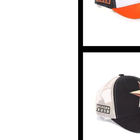
BONÉ LHT 09 -
BRIN
6
x de
R$30,0
BONÉ LHT 16 -
BRIN
6
x de
R$30,0