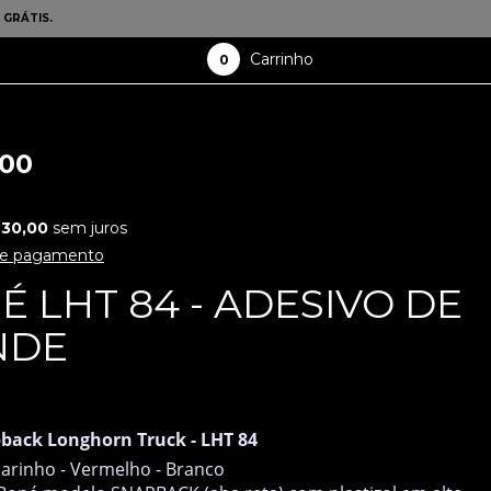
 GRÁTIS.
Carrinho
0
,00
30,00
sem juros
de pagamento
É LHT 84 - ADESIVO DE
NDE
 ESTOQUE
back Longhorn Truck -
LHT 84
arinho - Vermelho - Branco